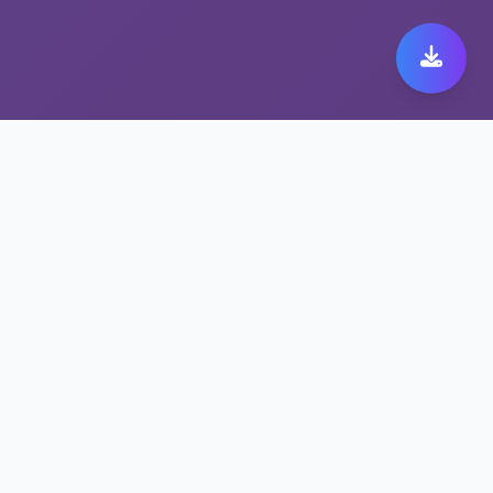
为何抗封锁网络工具是快
橙 149的首选
多平台支持，让快橙 149更加便捷